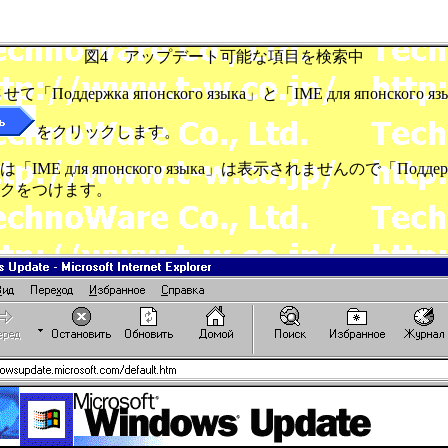
図4 アップデート可能な項目を検索中
онского языка」と「IME для японского языка」と「Мен
をクリックします。
 японского языка」は表示されませんので「Поддержка японс
のみにチェックをつけます。
。