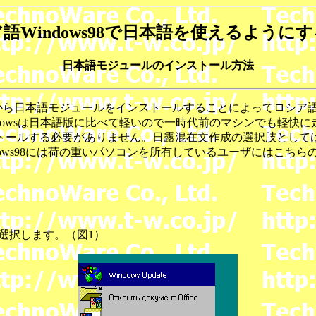
語Windows98で日本語を使えるように
日本語モジュールのインストール方法
サイトから日本語モジュールをインストールすることによってロシ
dowsは日本語版に比べて軽いので一時代前のマシンでも軽快に走
トールする必要がありません。日露混在文作成の選択肢として
ows98には荷の重いパソコンを所有しているユーザにはこち
e」を選択します。（図1）