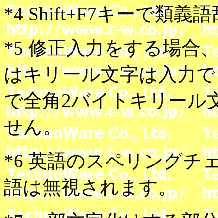
*4 Shift+F7キーで
*5 修正入力をする場
はキリール文字は入力で
で全角2バイトキリール
せん。
*6 英語のスペリング
語は無視されます。