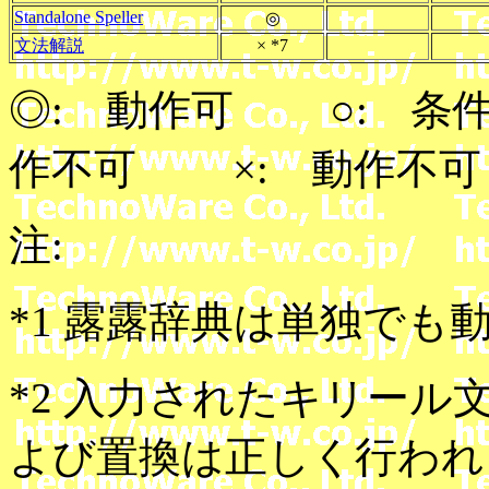
Standalone Speller
◎
文法解説
× *7
◎: 動作可 ○: 条
作不可 ×: 動作不
注:
*1 露露辞典は単独でも
*2 入力されたキリー
よび置換は正しく行われ