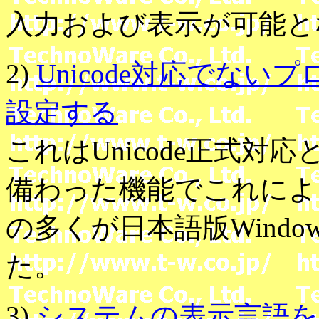
入力および表示が可能と
2)
Unicode対応でな
設定する
これはUnicode正式対応と
備わった機能でこれによ
の多くが日本語版Wind
た。
3)
システムの表示言語を