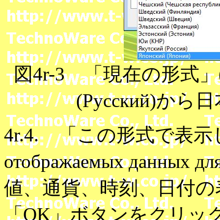
図4r-3 「現在の形式」(Т
(Русский)から
4r.4. 「この形式で表示し
отображаемых данных 
値、通貨、時刻、日付の
「OK」ボタンをクリッ