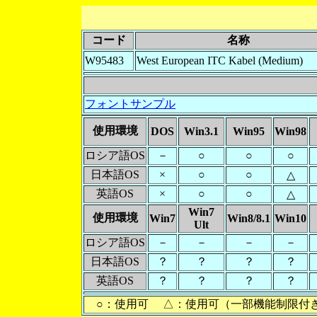
コード
名称
W95483
West European ITC Kabel (Medium)
フォントサンプル
使用環境
DOS
Win3.1
Win95
Win98
ロシア語OS
－
○
○
○
日本語OS
×
○
○
△
英語OS
×
○
○
△
Win7
使用環境
Win7
Win8/8.1
Win10
Ult
ロシア語OS
－
－
－
－
日本語OS
？
？
？
？
英語OS
？
？
？
？
○：使用可 △：使用可（一部機能制限付