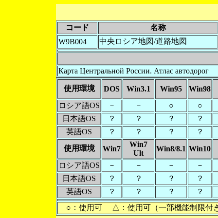
コード
名称
中央ロシア地図/道路地図
W9B004
Карта Центральной России. Атлас автодорог
使用環境
DOS
Win3.1
Win95
Win98
ロシア語OS
－
－
○
○
日本語OS
？
？
？
？
英語OS
？
？
？
？
Win7
使用環境
Win7
Win8/8.1
Win10
Ult
ロシア語OS
－
－
－
－
日本語OS
？
？
？
？
英語OS
？
？
？
？
○：使用可 △：使用可（一部機能制限付