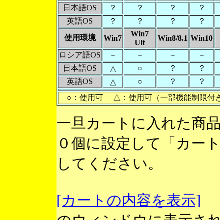
日本語OS
？
？
？
？
英語OS
？
？
？
？
Win7
使用環境
Win7
Win8/8.1
Win10
Ult
ロシア語OS
－
－
－
－
日本語OS
○
？
？
△
英語OS
○
？
？
△
○：使用可 △：使用可（一部機能制限付
一旦カートに入れた商
０個に設定して「カー
してください。
[カートの内容を表示]