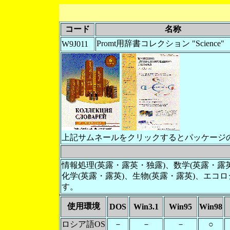
コード
名称
Promt用辞書コレクション "Science"
W9J011
上記サムネールをクリックするとパッケージ
情報処理(英露・露英・独露)、数学(英露・露
化学(英露・露英)、生物(英露・露英)、エコ
す。
使用環境
DOS
Win3.1
Win95
Win98
ロシア語OS
－
－
－
○