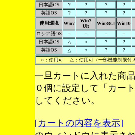
日本語OS
？
？
？
？
英語OS
？
？
？
？
Win7
使用環境
Win7
Win8/8.1
Win10
Ult
ロシア語OS
－
－
－
－
日本語OS
○
？
？
△
英語OS
○
？
？
△
○：使用可 △：使用可（一部機能制限付
一旦カートに入れた商
０個に設定して「カー
してください。
[カートの内容を表示]