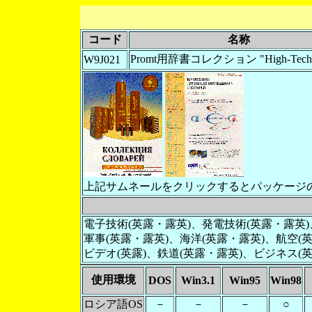
コード
名称
Promt用辞書コレクション "High-Tech
W9J021
上記サムネールをクリックするとパッケージ
電子技術(英露・露英)、発電技術(英露・露英
軍事(英露・露英)、海洋(英露・露英)、航空
ビデオ(英露)、鉄道(英露・露英)、ビジネス
使用環境
DOS
Win3.1
Win95
Win98
ロシア語OS
－
－
－
○