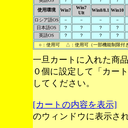
英語OS
？
？
？
？
Win7
使用環境
Win7
Win8/8.1
Win10
Ult
ロシア語OS
－
－
－
－
日本語OS
？
？
？
？
英語OS
？
？
？
？
○：使用可 △：使用可（一部機能制限付
一旦カートに入れた商
０個に設定して「カー
してください。
[カートの内容を表示]
のウィンドウに表示さ