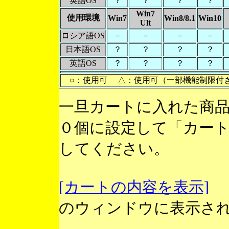
英語OS
？
？
？
？
Win7
使用環境
Win7
Win8/8.1
Win10
Ult
ロシア語OS
－
－
－
－
日本語OS
？
？
？
？
英語OS
？
？
？
？
○：使用可 △：使用可（一部機能制限付
一旦カートに入れた商
０個に設定して「カー
してください。
[カートの内容を表示]
のウィンドウに表示さ