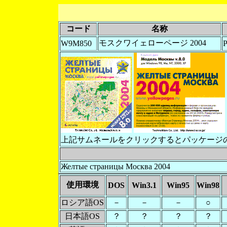
コード
名称
モスクワイェローページ 2004
W9M850
上記サムネールをクリックするとパッケージ
Желтые страницы Москва 2004
使用環境
DOS
Win3.1
Win95
Win98
ロシア語OS
－
－
－
○
日本語OS
？
？
？
？