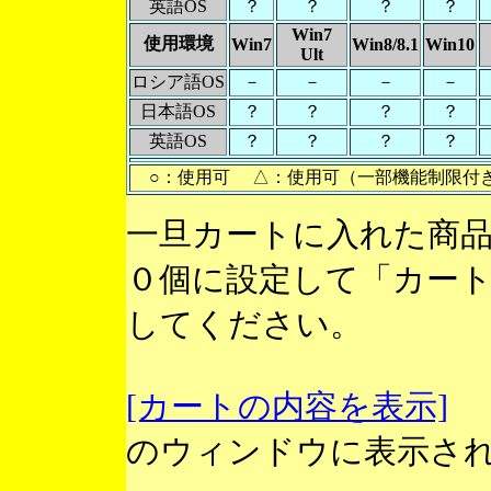
英語OS
？
？
？
？
Win7
使用環境
Win7
Win8/8.1
Win10
Ult
ロシア語OS
－
－
－
－
日本語OS
？
？
？
？
英語OS
？
？
？
？
○：使用可 △：使用可（一部機能制限付
一旦カートに入れた商
０個に設定して「カー
してください。
[カートの内容を表示]
のウィンドウに表示さ