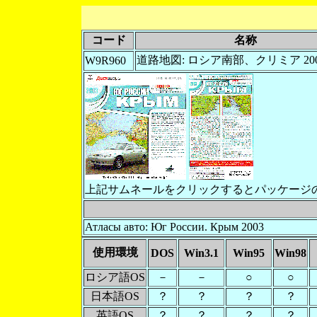
コード
名称
道路地図: ロシア南部、クリミア 20
W9R960
上記サムネールをクリックするとパッケージ
Атласы авто: Юг России. Крым 2003
使用環境
DOS
Win3.1
Win95
Win98
ロシア語OS
－
－
○
○
日本語OS
？
？
？
？
英語OS
？
？
？
？