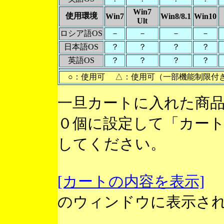
Win7
使用環境
Win7
Win8/8.1
Win10
Ult
ロシア語OS
－
－
－
－
日本語OS
？
？
？
？
英語OS
？
？
？
？
○：使用可 △：使用可（一部機能制限付
一旦カートに入れた商
０個に設定して「カー
してください。
[カートの内容を表示]
のウィンドウに表示さ