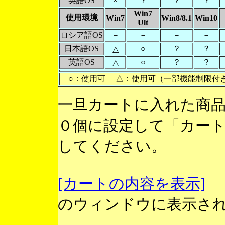
英語OS
×
？
？
？
Win7
使用環境
Win7
Win8/8.1
Win10
Ult
ロシア語OS
－
－
－
－
日本語OS
○
？
？
△
英語OS
○
？
？
△
○：使用可 △：使用可（一部機能制限付
一旦カートに入れた商
０個に設定して「カー
してください。
[カートの内容を表示]
のウィンドウに表示さ