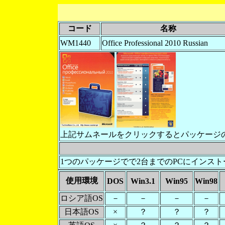
コード
名称
WM1440
Office Professional 2010 Russian
上記サムネールをクリックするとパッケージ
1つのパッケージでで2台までのPCにインス
使用環境
DOS
Win3.1
Win95
Win98
ロシア語OS
－
－
－
－
日本語OS
×
？
？
？