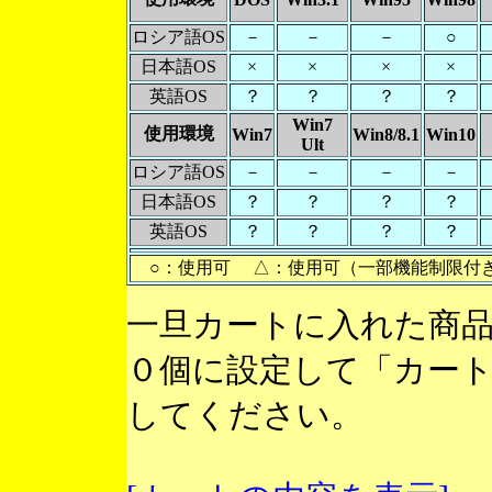
ロシア語OS
－
－
－
○
日本語OS
×
×
×
×
英語OS
？
？
？
？
Win7
使用環境
Win7
Win8/8.1
Win10
Ult
ロシア語OS
－
－
－
－
日本語OS
？
？
？
？
英語OS
？
？
？
？
○：使用可 △：使用可（一部機能制限付
一旦カートに入れた商
０個に設定して「カー
してください。