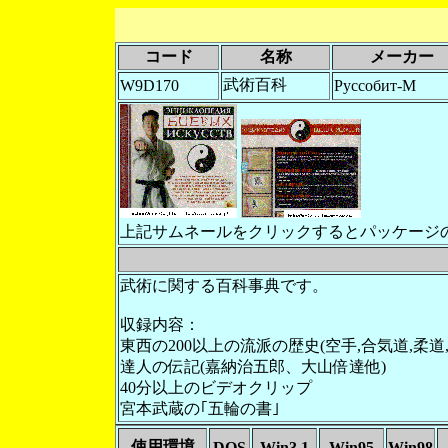
コード
名称
メーカー
武術百科
W9D170
Руссобит-М
上記サムネールをクリックするとパッケージ
武術に関する百科事典です。
収録内容：
東西の200以上の流派の歴史(空手,合気道,柔道
達人の伝記(嘉納治五郎、大山倍達他)
40分以上のビデオクリップ
宮本武蔵の｢五輪の書｣
使用環境
DOS
Win3.1
Win95
Win98