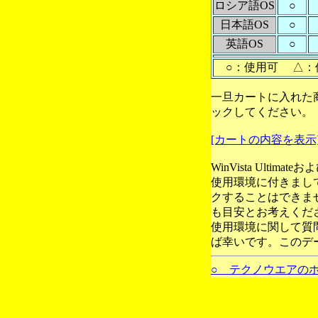
ロシア語OS
○
日本語OS
○
英語OS
○
○：使用可 △：
一旦カートに入れた
ックしてください。
[カートの内容を表示
WinVista Ultim
使用環境に付きまし
クすることはできま
も目安とお考えくだ
使用環境に関して質
ば幸いです。このデ
○ テクノウエアの