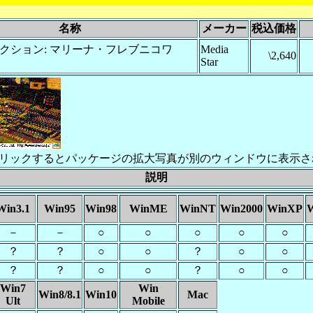
名称
メーカー
税込価格
クション: マリーナ・フレブニコワ
Media
\2,640
Star
リックするとパッケージの拡大写真が別のウィンドウに表示さ
説明
Win3.1
Win95
Win98
WinME
WinNT
Win2000
WinXP
W
－
－
○
○
○
○
○
？
？
○
○
？
○
○
？
？
○
○
？
○
○
Win7
Win
Win8/8.1
Win10
Mac
Ult
Mobile