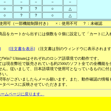
－
－
－
－
－
○
？
？
○
△
○
？
？
○
△
使用可（一部機能制限付き） ×：使用不可 ？：未確認
商品をカートから出すには個数を０個に設定して「カートに入
]
[注文書を表示]
（注文書は別のウィンドウに表示されま
ateおよびWin7 Ultimateはそれぞれのロシア語環境での動作です。
ては現在弊社で販売されている約2500のソフト全ての全機能を
せん。従いまして、日本語環境で使用可となっているものに付
さい。
問等がございましたらメール願います。また、動作確認の情報
ータベースに反映させていただきます。
ホームページに戻ります。