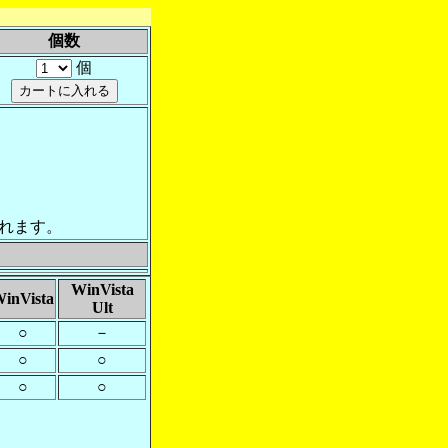
個数
個
れます。
WinVista
inVista
Ult
○
－
○
○
○
○