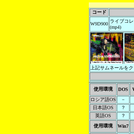
コード
ライブコレ
W9D900
(mp4)
上記サムネールをク
使用環境
DOS
ロシア語OS
－
日本語OS
？
英語OS
？
使用環境
Win7