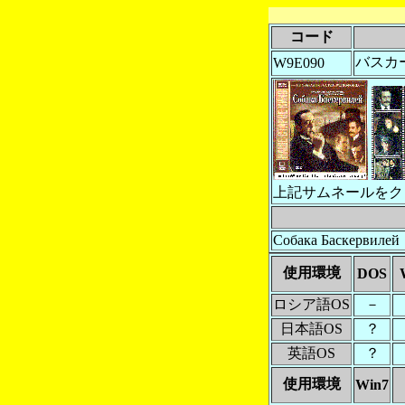
コード
バスカ
W9E090
上記サムネールをク
Собака Баскервилей
使用環境
DOS
ロシア語OS
－
日本語OS
？
英語OS
？
使用環境
Win7