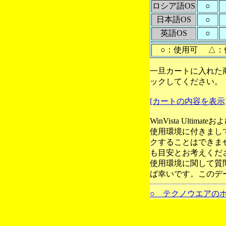
ロシア語OS
○
日本語OS
○
英語OS
○
○：使用可 △：
一旦カートに入れた
ックしてください。
[カートの内容を表示
WinVista Ultim
使用環境に付きまし
クすることはできま
も目安とお考えくだ
使用環境に関して質
ば幸いです。このデ
○ テクノウエアの