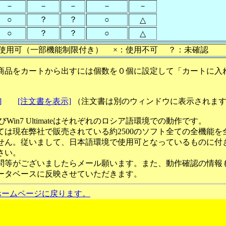
－
－
－
－
－
○
？
？
○
△
○
？
？
○
△
使用可（一部機能制限付き） ×：使用不可 ？：未確認
商品をカートから出すには個数を０個に設定して「カートに入
]
[注文書を表示]
（注文書は別のウィンドウに表示されま
ateおよびWin7 Ultimateはそれぞれのロシア語環境での動作です。
ては現在弊社で販売されている約2500のソフト全ての全機能を
せん。従いまして、日本語環境で使用可となっているものに付
さい。
問等がございましたらメール願います。また、動作確認の情報
ータベースに反映させていただきます。
ホームページに戻ります。