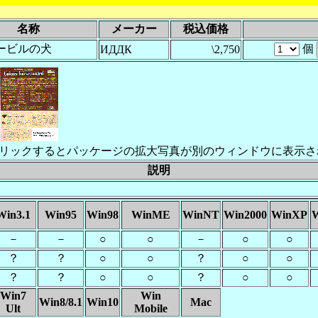
名称
メーカー
税込価格
ービルの犬
個
ИДДК
\2,750
リックするとパッケージの拡大写真が別のウィンドウに表示さ
説明
Win3.1
Win95
Win98
WinME
WinNT
Win2000
WinXP
W
－
－
○
○
－
○
○
？
？
○
○
？
○
○
？
？
○
○
？
○
○
Win7
Win
Win8/8.1
Win10
Mac
Ult
Mobile