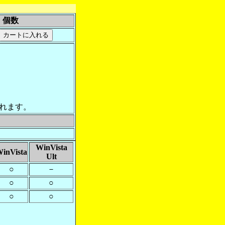
個数
れます。
WinVista
inVista
Ult
○
－
○
○
○
○