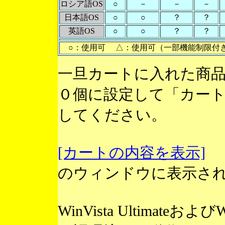
ロシア語OS
○
－
－
－
日本語OS
○
○
？
？
英語OS
○
○
？
？
○：使用可 △：使用可（一部機能制限付
一旦カートに入れた商
０個に設定して「カー
してください。
[カートの内容を表示]
のウィンドウに表示さ
WinVista Ultimateお