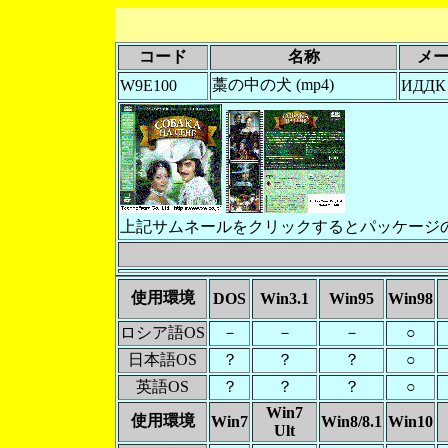
コード
名称
メ
藁の中の犬 (mp4)
W9E100
ИДДК
上記サムネールをクリックするとパッケージ
使用環境
DOS
Win3.1
Win95
Win98
ロシア語OS
－
－
－
○
日本語OS
？
？
？
○
英語OS
？
？
？
○
Win7
使用環境
Win7
Win8/8.1
Win10
Ult