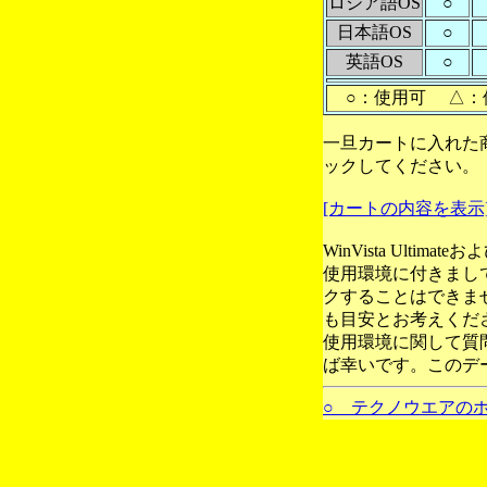
ロシア語OS
○
日本語OS
○
英語OS
○
○：使用可 △：
一旦カートに入れた
ックしてください。
[カートの内容を表示
WinVista Ultim
使用環境に付きまし
クすることはできま
も目安とお考えくだ
使用環境に関して質
ば幸いです。このデ
○ テクノウエアの