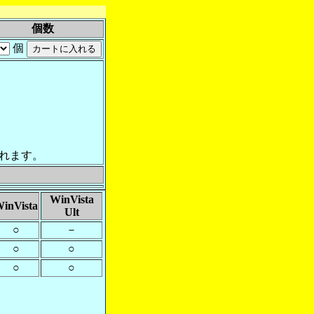
個数
個
れます。
WinVista
inVista
Ult
○
－
○
○
○
○