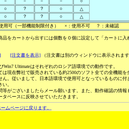
－
－
－
－
○
○
？
？
○
△
○
？
？
○
△
使用可（一部機能制限付き） ×：使用不可 ？：未確認
商品をカートから出すには個数を０個に設定して「カートに入
]
[注文書を表示]
（注文書は別のウィンドウに表示されま
ateおよびWin7 Ultimateはそれぞれのロシア語環境での動作です。
ては現在弊社で販売されている約2500のソフト全ての全機能を
せん。従いまして、日本語環境で使用可となっているものに付
さい。
問等がございましたらメール願います。また、動作確認の情報
ータベースに反映させていただきます。
ホームページに戻ります。