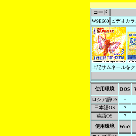
コード
ビデオカラオ
W9E660
上記サムネールをク
使用環境
DOS
ロシア語OS
－
日本語OS
？
英語OS
？
使用環境
Win7