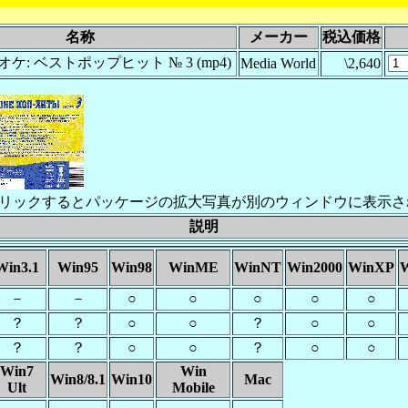
名称
メーカー
税込価格
ケ: ベストポップヒット № 3 (mp4)
Media World
\2,640
リックするとパッケージの拡大写真が別のウィンドウに表示さ
説明
Win3.1
Win95
Win98
WinME
WinNT
Win2000
WinXP
W
－
－
○
○
○
○
○
？
？
○
○
？
○
○
？
？
○
○
？
○
○
Win7
Win
Win8/8.1
Win10
Mac
Ult
Mobile