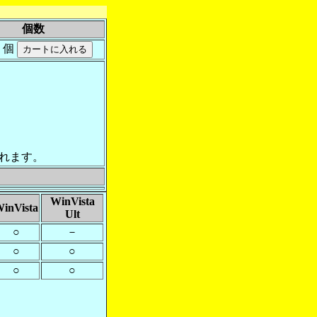
個数
個
れます。
WinVista
inVista
Ult
○
－
○
○
○
○