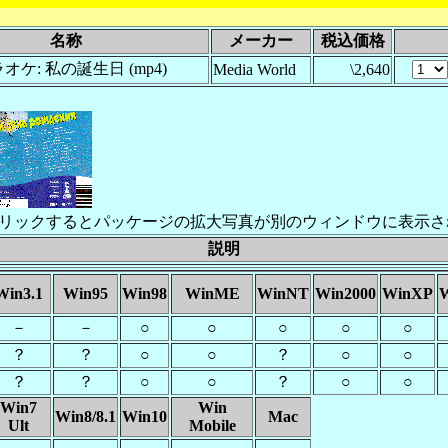
名称
メーカー
税込価格
ケ: 私の誕生日 (mp4)
Media World
\2,640
リックするとパッケージの拡大写真が別のウィンドウに表示さ
説明
Win3.1
Win95
Win98
WinME
WinNT
Win2000
WinXP
W
－
－
○
○
○
○
○
？
？
○
○
？
○
○
？
？
○
○
？
○
○
Win7
Win
Win8/8.1
Win10
Mac
Ult
Mobile