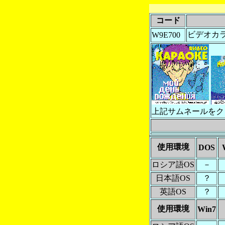
コード
ビデオカラオ
W9E700
上記サムネールをク
使用環境
DOS
ロシア語OS
－
日本語OS
？
英語OS
？
使用環境
Win7