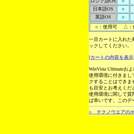
ロシア語OS
○
日本語OS
○
英語OS
○
○：使用可 △：
一旦カートに入れた
ックしてください。
[カートの内容を表示
WinVista Ultim
使用環境に付きまし
クすることはできま
も目安とお考えくだ
使用環境に関して質
ば幸いです。このデ
○ テクノウエアの