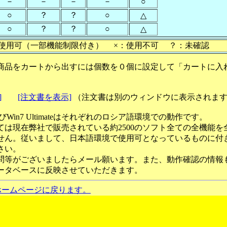
－
－
－
－
○
○
？
？
○
△
○
？
？
○
△
使用可（一部機能制限付き） ×：使用不可 ？：未確認
商品をカートから出すには個数を０個に設定して「カートに入
]
[注文書を表示]
（注文書は別のウィンドウに表示されま
ateおよびWin7 Ultimateはそれぞれのロシア語環境での動作です。
ては現在弊社で販売されている約2500のソフト全ての全機能を
せん。従いまして、日本語環境で使用可となっているものに付
さい。
問等がございましたらメール願います。また、動作確認の情報
ータベースに反映させていただきます。
ホームページに戻ります。