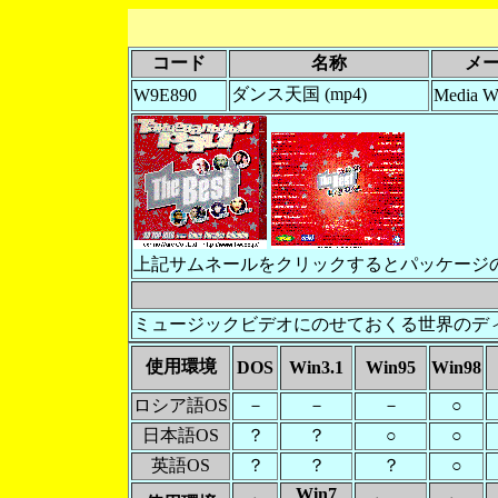
コード
名称
メ
ダンス天国 (mp4)
W9E890
Media W
上記サムネールをクリックするとパッケージ
ミュージックビデオにのせておくる世界のデ
使用環境
DOS
Win3.1
Win95
Win98
ロシア語OS
－
－
－
○
日本語OS
？
？
○
○
英語OS
？
？
？
○
Win7