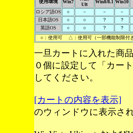
使用環境
Win7
Win8/8.1
Win10
Ult
ロシア語OS
○
－
－
－
日本語OS
○
○
？
？
英語OS
○
○
？
？
○：使用可 △：使用可（一部機能制限付
一旦カートに入れた商
０個に設定して「カー
してください。
[カートの内容を表示]
のウィンドウに表示さ