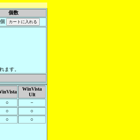
個数
個
れます。
WinVista
inVista
Ult
○
－
○
○
○
○