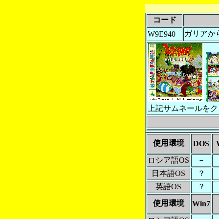
コード
ガリアから
W9E940
上記サムネールをク
使用環境
DOS
ロシア語OS
－
日本語OS
？
英語OS
？
使用環境
Win7