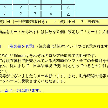
－
－
－
－
－
○
？
？
○
△
○
？
？
○
△
使用可（一部機能制限付き） ×：使用不可 ？：未確認
商品をカートから出すには個数を０個に設定して「カートに入
]
[注文書を表示]
（注文書は別のウィンドウに表示されま
ateおよびWin7 Ultimateはそれぞれのロシア語環境での動作です。
ては現在弊社で販売されている約2500のソフト全ての全機能を
せん。従いまして、日本語環境で使用可となっているものに付
さい。
問等がございましたらメール願います。また、動作確認の情報
ータベースに反映させていただきます。
ホームページに戻ります。