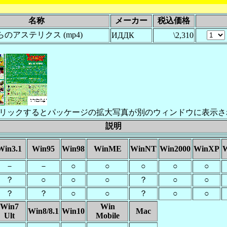
名称
メーカー
税込価格
のアステリクス (mp4)
ИДДК
\2,310
リックするとパッケージの拡大写真が別のウィンドウに表示さ
説明
Win3.1
Win95
Win98
WinME
WinNT
Win2000
WinXP
W
－
－
○
○
○
○
○
？
○
○
○
？
○
○
？
？
○
○
？
○
○
Win7
Win
Win8/8.1
Win10
Mac
Ult
Mobile