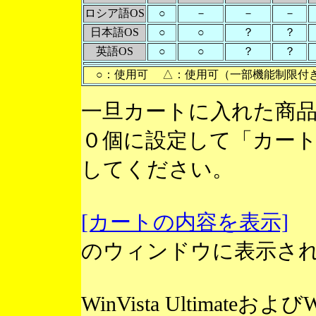
ロシア語OS
○
－
－
－
日本語OS
○
○
？
？
英語OS
○
○
？
？
○：使用可 △：使用可（一部機能制限付
一旦カートに入れた商
０個に設定して「カー
してください。
[カートの内容を表示]
のウィンドウに表示さ
WinVista Ultimateお