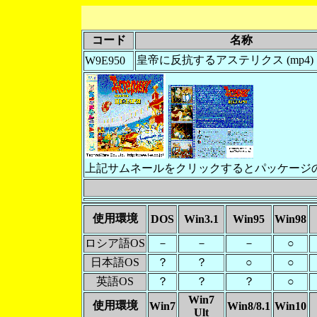
コード
名称
皇帝に反抗するアステリクス (mp4)
W9E950
上記サムネールをクリックするとパッケージ
使用環境
DOS
Win3.1
Win95
Win98
ロシア語OS
－
－
－
○
日本語OS
？
？
○
○
英語OS
？
？
？
○
Win7
使用環境
Win7
Win8/8.1
Win10
Ult