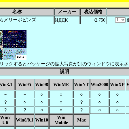
名称
メーカー
税込価格
らメリーポピンズ
ИДДК
\2,750
リックするとパッケージの拡大写真が別のウィンドウに表示さ
説明
Win3.1
Win95
Win98
WinME
WinNT
Win2000
WinXP
W
－
－
○
○
○
○
○
？
○
○
○
？
○
○
？
？
○
○
？
○
○
Win7
Win
Win8/8.1
Win10
Mac
Ult
Mobile