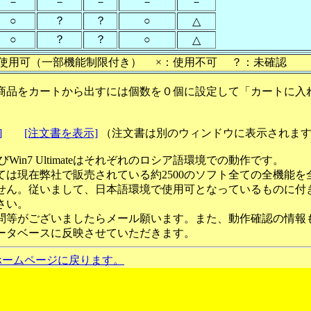
－
－
－
－
－
○
？
？
○
△
○
？
？
○
△
使用可（一部機能制限付き） ×：使用不可 ？：未確認
商品をカートから出すには個数を０個に設定して「カートに入
]
[注文書を表示]
（注文書は別のウィンドウに表示されま
ateおよびWin7 Ultimateはそれぞれのロシア語環境での動作です。
ては現在弊社で販売されている約2500のソフト全ての全機能を
せん。従いまして、日本語環境で使用可となっているものに付
さい。
問等がございましたらメール願います。また、動作確認の情報
ータベースに反映させていただきます。
ホームページに戻ります。