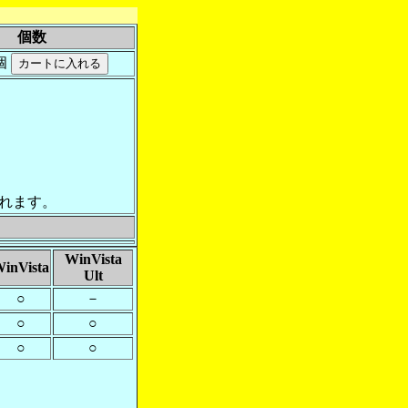
個数
個
れます。
WinVista
inVista
Ult
○
－
○
○
○
○