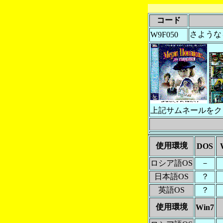
コード
さような
W9F050
上記サムネールをク
使用環境
DOS
ロシア語OS
－
日本語OS
？
英語OS
？
使用環境
Win7