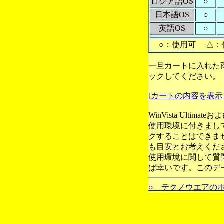
ロシア語OS
○
日本語OS
○
英語OS
○
○：使用可 △：
一旦カートに入れた
ックしてください。
[カートの内容を表示
WinVista Ultim
使用環境に付きまし
クすることはできま
も目安とお考えくだ
使用環境に関して質
ば幸いです。このデ
○ テクノウエアの