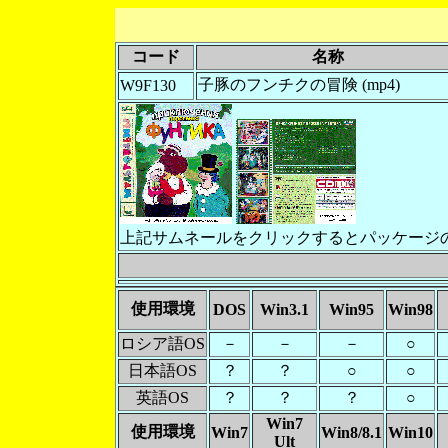
コード
名称
子豚のフンチクの冒険 (mp4)
W9F130
上記サムネールをクリックするとパッケージ
使用環境
DOS
Win3.1
Win95
Win98
ロシア語OS
－
－
－
○
日本語OS
？
？
○
○
英語OS
？
？
？
○
Win7
使用環境
Win7
Win8/8.1
Win10
Ult