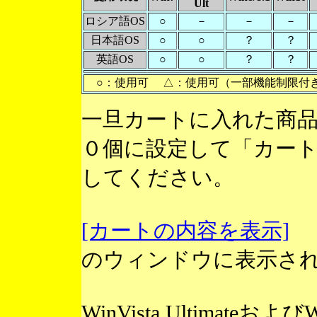
Ult
ロシア語OS
○
－
－
－
日本語OS
○
○
？
？
英語OS
○
○
？
？
○：使用可 △：使用可（一部機能制限付
一旦カートに入れた商
０個に設定して「カー
してください。
[カートの内容を表示]
のウィンドウに表示さ
WinVista Ultimateお