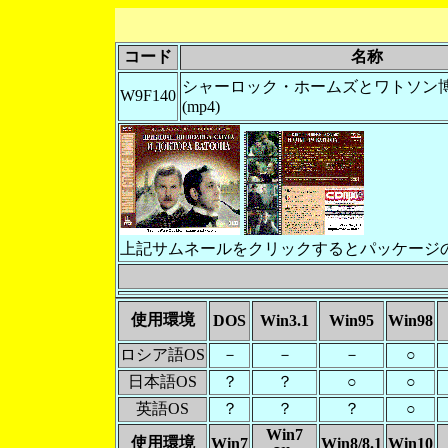
コード
名称
シャーロック・ホームズとワトソン
W9F140
(mp4)
上記サムネールをクリックするとパッケージ
使用環境
DOS
Win3.1
Win95
Win98
ロシア語OS
－
－
－
○
日本語OS
？
？
○
○
英語OS
？
？
？
○
Win7
使用環境
Win7
Win8/8.1
Win10