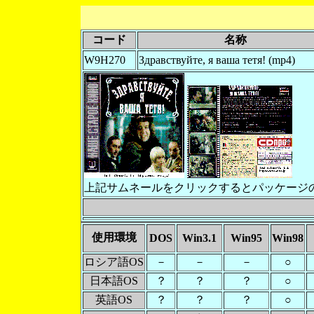
コード
名称
W9H270
Здравствуйте, я ваша тетя! (mp4)
上記サムネールをクリックするとパッケージ
使用環境
DOS
Win3.1
Win95
Win98
ロシア語OS
－
－
－
○
日本語OS
？
？
？
○
英語OS
？
？
？
○