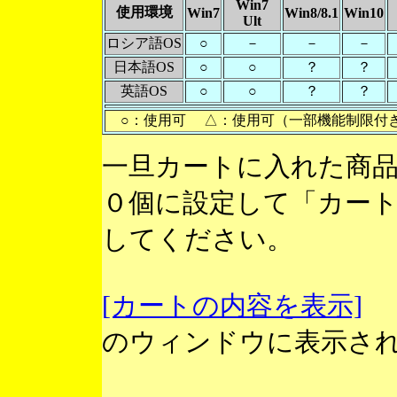
Win7
使用環境
Win7
Win8/8.1
Win10
Ult
ロシア語OS
○
－
－
－
日本語OS
○
○
？
？
英語OS
○
○
？
？
○：使用可 △：使用可（一部機能制限付
一旦カートに入れた商
０個に設定して「カー
してください。
[カートの内容を表示]
のウィンドウに表示さ