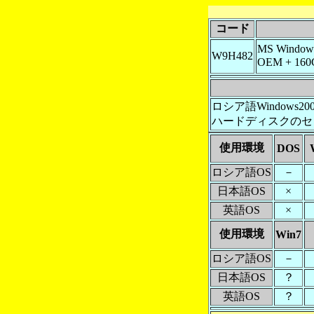
コード
MS Windows
W9H482
OEM + 1
ロシア語Windows2000Pr
ハードディスクのセ
使用環境
DOS
ロシア語OS
－
日本語OS
×
英語OS
×
使用環境
Win7
ロシア語OS
－
日本語OS
？
英語OS
？