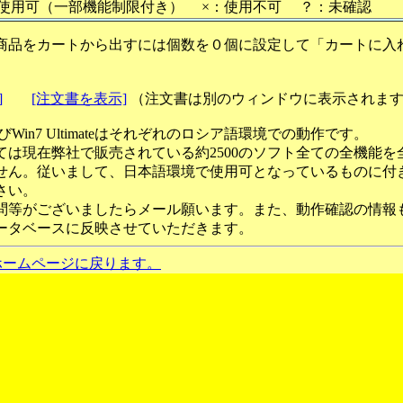
使用可（一部機能制限付き） ×：使用不可 ？：未確認
商品をカートから出すには個数を０個に設定して「カートに入
]
[注文書を表示]
（注文書は別のウィンドウに表示されま
ateおよびWin7 Ultimateはそれぞれのロシア語環境での動作です。
ては現在弊社で販売されている約2500のソフト全ての全機能を
せん。従いまして、日本語環境で使用可となっているものに付
さい。
問等がございましたらメール願います。また、動作確認の情報
ータベースに反映させていただきます。
ホームページに戻ります。