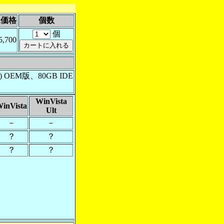
込価格
個数
個
5,700
ion) OEM版、80GB IDE
WinVista
inVista
Ult
－
－
？
？
？
？