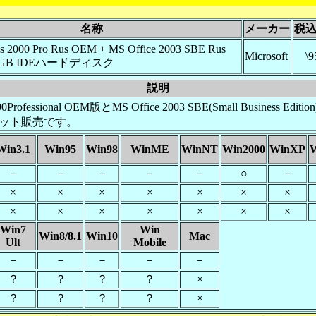
名称
メーカー
税
 2000 Pro Rus OEM + MS Office 2003 SBE Rus
Microsoft
\9
60GB IDEハードディスク
説明
ofessional OEM版とMS Office 2003 SBE(Small Business Edit
ット販売です。
Win3.1
Win95
Win98
WinME
WinNT
Win2000
WinXP
W
－
－
－
－
－
○
－
×
×
×
×
×
×
×
×
×
×
×
×
×
×
Win7
Win
Win8/8.1
Win10
Mac
Ult
Mobile
－
－
－
－
－
？
？
？
？
×
？
？
？
？
×