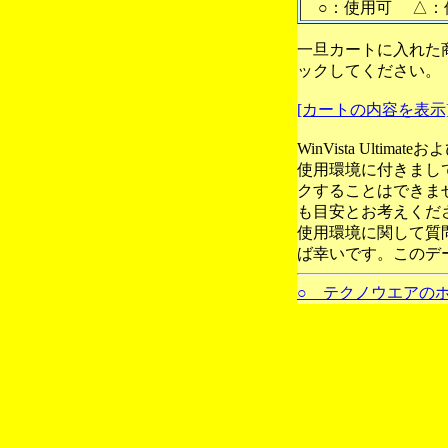
○：使用可 △：
一旦カートに入れた
ックしてください。
[カートの内容を表示
WinVista Ultim
使用環境に付きまし
クすることはできま
も目安とお考えくだ
使用環境に関して質
ば幸いです。このデ
○ テクノウエアの