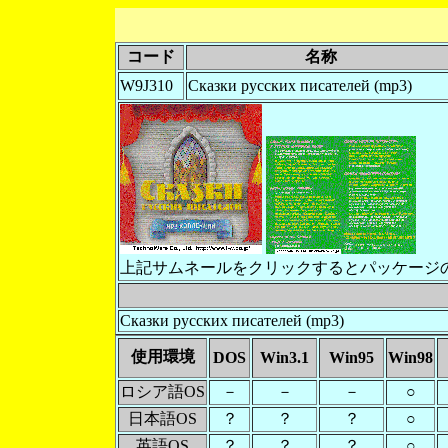
コード
名称
W9J310
Сказки русских писателей (mp3)
上記サムネールをクリックするとパッケージ
Сказки русских писателей (mp3)
使用環境
DOS
Win3.1
Win95
Win98
ロシア語OS
－
－
－
○
日本語OS
？
？
？
○
英語OS
？
？
？
○