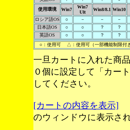
Win7
使用環境
Win7
Win8/8.1
Win10
Ult
ロシア語OS
○
－
－
－
日本語OS
○
○
？
？
英語OS
○
○
？
？
○：使用可 △：使用可（一部機能制限付
一旦カートに入れた商
０個に設定して「カー
してください。
[カートの内容を表示]
のウィンドウに表示さ