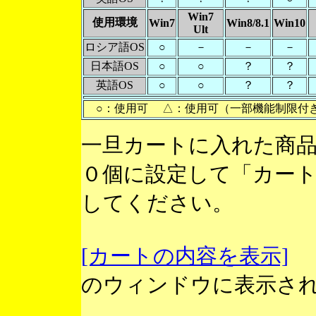
Win7
使用環境
Win7
Win8/8.1
Win10
Ult
ロシア語OS
○
－
－
－
日本語OS
○
○
？
？
英語OS
○
○
？
？
○：使用可 △：使用可（一部機能制限付
一旦カートに入れた商
０個に設定して「カー
してください。
[カートの内容を表示]
のウィンドウに表示さ