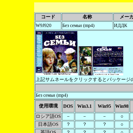
コード
名称
メー
W9J920
Без семьи (mp4)
ИДДК
上記サムネールをクリックするとパッケージ
Без семьи (mp4)
使用環境
DOS
Win3.1
Win95
Win98
ロシア語OS
－
－
－
○
日本語OS
？
？
？
○
英語OS
？
？
？
○