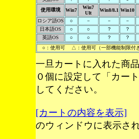
Win7
使用環境
Win7
Win8/8.1
Win10
Ult
ロシア語OS
○
－
－
－
日本語OS
○
○
？
？
英語OS
○
○
？
？
○：使用可 △：使用可（一部機能制限付
一旦カートに入れた商
０個に設定して「カー
してください。
[カートの内容を表示]
のウィンドウに表示さ