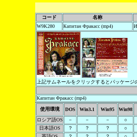
コード
名称
W9K280
Капитан Фракасс (mp4)
上記サムネールをクリックするとパッケージ
Капитан Фракасс (mp4)
使用環境
DOS
Win3.1
Win95
Win98
ロシア語OS
－
－
－
○
日本語OS
？
？
？
○
英語OS
？
？
？
○