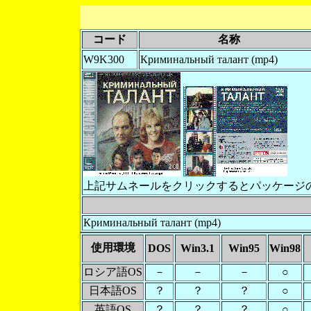
コード
名称
W9K300
Криминальный талант (mp4)
上記サムネールをクリックするとパッケージ
Криминальный талант (mp4)
使用環境
DOS
Win3.1
Win95
Win98
ロシア語OS
－
－
－
○
日本語OS
？
？
？
○
英語OS
？
？
？
○