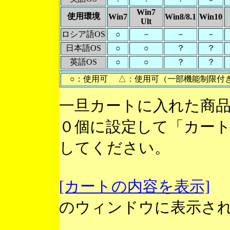
Win7
使用環境
Win7
Win8/8.1
Win10
Ult
ロシア語OS
○
－
－
－
日本語OS
○
○
？
？
英語OS
○
○
？
？
○：使用可 △：使用可（一部機能制限付
一旦カートに入れた商
０個に設定して「カー
してください。
[カートの内容を表示]
のウィンドウに表示さ