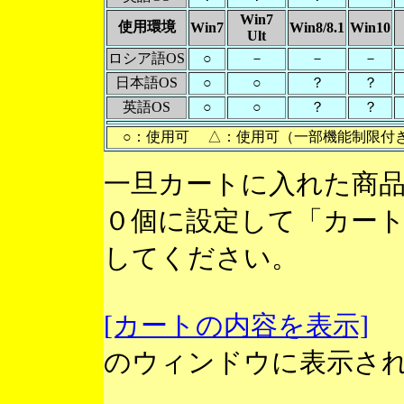
Win7
使用環境
Win7
Win8/8.1
Win10
Ult
ロシア語OS
○
－
－
－
日本語OS
○
○
？
？
英語OS
○
○
？
？
○：使用可 △：使用可（一部機能制限付
一旦カートに入れた商
０個に設定して「カー
してください。
[カートの内容を表示]
のウィンドウに表示さ