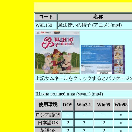
コード
名称
魔法使いの帽子 (アニメ) (mp4)
W9L150
上記サムネールをクリックするとパッケージ
Шляпа волшебника (мульт) (mp4)
使用環境
DOS
Win3.1
Win95
Win98
ロシア語OS
－
－
－
○
日本語OS
？
？
？
○
英語OS
？
？
？
○