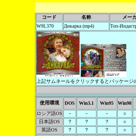
コード
名称
メー
W9L370
Дикарка (mp4)
Топ-Индаст
上記サムネールをクリックするとパッケージ
使用環境
DOS
Win3.1
Win95
Win98
ロシア語OS
－
－
－
○
日本語OS
？
？
？
○
英語OS
？
？
？
○