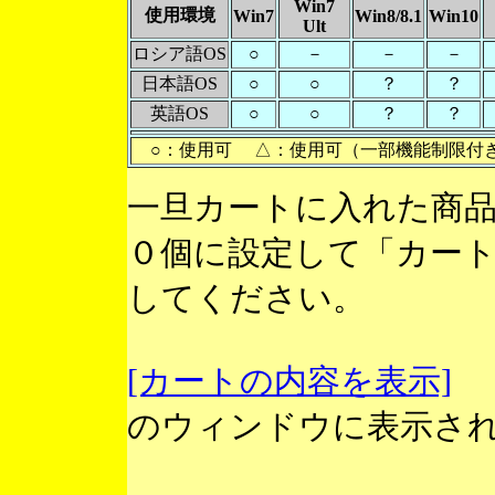
Win7
使用環境
Win7
Win8/8.1
Win10
Ult
ロシア語OS
○
－
－
－
日本語OS
○
○
？
？
英語OS
○
○
？
？
○：使用可 △：使用可（一部機能制限付
一旦カートに入れた商
０個に設定して「カー
してください。
[カートの内容を表示]
のウィンドウに表示さ