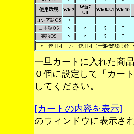
Win7
使用環境
Win7
Win8/8.1
Win10
Ult
ロシア語OS
○
－
－
－
日本語OS
○
○
？
？
英語OS
○
○
？
？
○：使用可 △：使用可（一部機能制限付
一旦カートに入れた商
０個に設定して「カー
してください。
[カートの内容を表示]
のウィンドウに表示さ