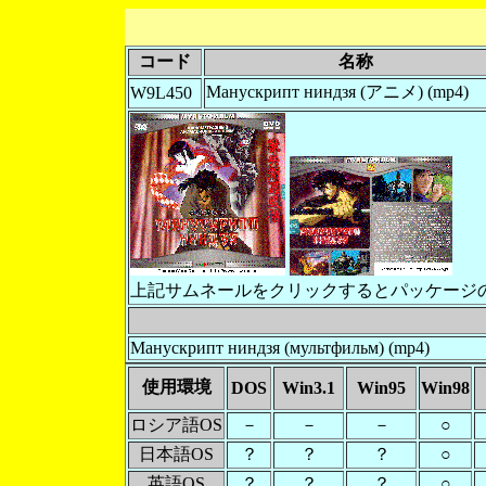
コード
名称
Манускрипт ниндзя (アニメ) (mp4)
W9L450
上記サムネールをクリックするとパッケージ
Манускрипт ниндзя (мультфильм) (mp4)
使用環境
DOS
Win3.1
Win95
Win98
ロシア語OS
－
－
－
○
日本語OS
？
？
？
○
英語OS
？
？
？
○