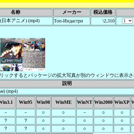
名称
メーカー
税込価格
н (日本アニメ) (mp4)
Топ-Индастри
\2,310
リックするとパッケージの拡大写真が別のウィンドウに表示さ
説明
м) (mp4)
Win3.1
Win95
Win98
WinME
WinNT
Win2000
WinXP
W
－
－
○
○
－
○
○
？
？
○
○
○
○
○
？
？
○
○
○
○
○