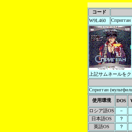
コード
Спригга
W9L460
上記サムネールをク
Спригган (мультфиль
使用環境
DOS
ロシア語OS
－
日本語OS
？
英語OS
？