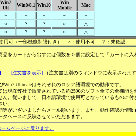
Win7
Win
Win8/8.1
Win10
Mac
Ult
Mobile
－
－
－
－
－
○
？
？
○
△
○
？
？
○
△
使用可（一部機能制限付き） ×：使用不可 ？：未確認
商品をカートから出すには個数を０個に設定して「カートに入
]
[注文書を表示]
（注文書は別のウィンドウに表示されま
ateおよびWin7 Ultimateはそれぞれのロシア語環境での動作です。
ては現在弊社で販売されている約2500のソフト全ての全機能を
せん。従いまして、日本語環境で使用可となっているものに付
さい。
問等がございましたらメール願います。また、動作確認の情報
ータベースに反映させていただきます。
ホームページに戻ります。