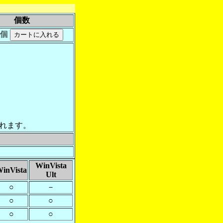
個数
個
れます。
WinVista
inVista
Ult
○
－
○
○
○
○