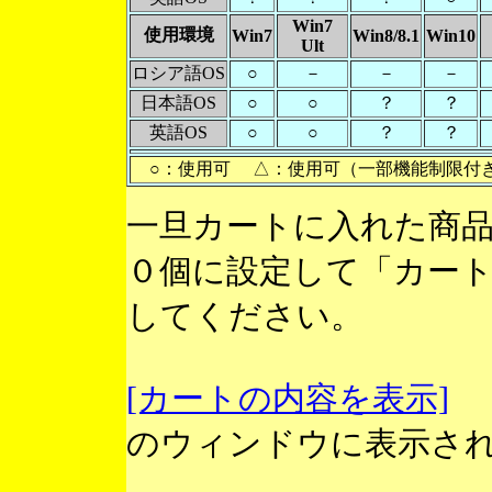
Win7
使用環境
Win7
Win8/8.1
Win10
Ult
ロシア語OS
○
－
－
－
日本語OS
○
○
？
？
英語OS
○
○
？
？
○：使用可 △：使用可（一部機能制限付
一旦カートに入れた商
０個に設定して「カー
してください。
[カートの内容を表示]
のウィンドウに表示さ