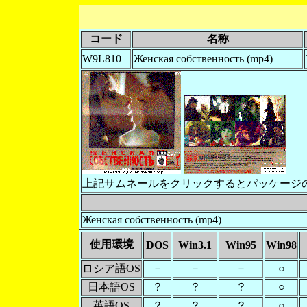
コード
名称
W9L810
Женская собственность (mp4)
上記サムネールをクリックするとパッケージ
Женская собственность (mp4)
使用環境
DOS
Win3.1
Win95
Win98
ロシア語OS
－
－
－
○
日本語OS
？
？
？
○
英語OS
？
？
？
○