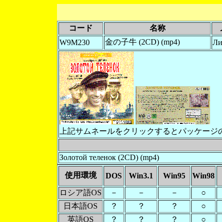
コード
名称
金の子牛 (2CD) (mp4)
W9M230
Ли
上記サムネールをクリックするとパッケージ
Золотой теленок (2CD) (mp4)
使用環境
DOS
Win3.1
Win95
Win98
ロシア語OS
－
－
－
○
日本語OS
？
？
？
○
英語OS
？
？
？
○