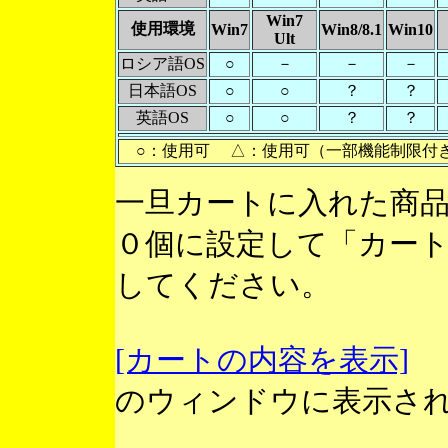
Win7
使用環境
Win7
Win8/8.1
Win10
Ult
ロシア語OS
○
－
－
－
日本語OS
○
○
？
？
英語OS
○
○
？
？
○：使用可 △：使用可（一部機能制限付
一旦カートに入れた商
０個に設定して「カー
してください。
[カートの内容を表示]
のウィンドウに表示さ