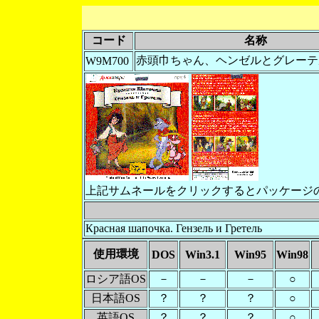
コード
名称
赤頭巾ちゃん、ヘンゼルとグレーテル 
W9M700
上記サムネールをクリックするとパッケージ
Красная шапочка. Гензель и Гретель
使用環境
DOS
Win3.1
Win95
Win98
ロシア語OS
－
－
－
○
日本語OS
？
？
？
○
英語OS
？
？
？
○