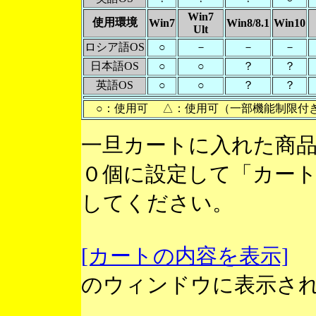
Win7
使用環境
Win7
Win8/8.1
Win10
Ult
ロシア語OS
○
－
－
－
日本語OS
○
○
？
？
英語OS
○
○
？
？
○：使用可 △：使用可（一部機能制限付
一旦カートに入れた商
０個に設定して「カー
してください。
[カートの内容を表示]
のウィンドウに表示さ