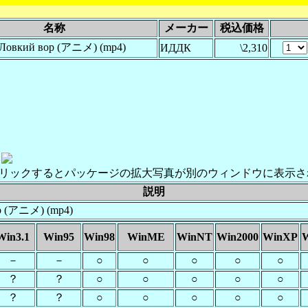
名称
メーカー
税込価格
 Ловкий вор (アニメ) (mp4)
ИДДК
\2,310
リックするとパッケージの拡大写真が別のウィンドウに表示さ
説明
ор (アニメ) (mp4)
Win3.1
Win95
Win98
WinME
WinNT
Win2000
WinXP
W
－
－
○
○
○
○
○
？
？
○
○
○
○
○
？
？
○
○
○
○
○