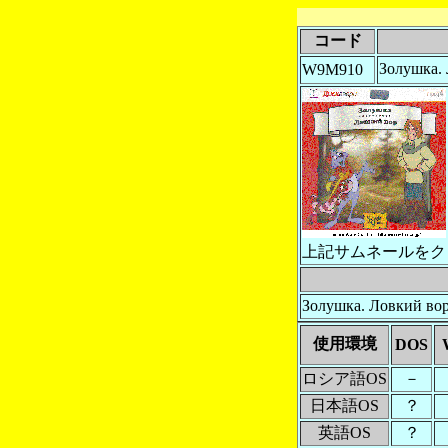
コード
Золушка.
W9M910
上記サムネールをク
Золушка. Ловкий в
使用環境
DOS
ロシア語OS
－
日本語OS
？
英語OS
？