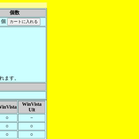
個数
個
れます。
WinVista
inVista
Ult
○
－
○
○
○
○