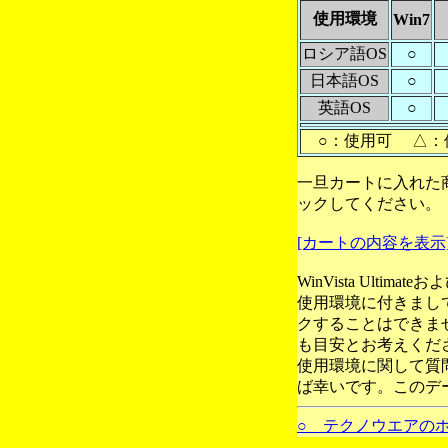
使用環境
Win7
ロシア語OS
○
日本語OS
○
英語OS
○
○：使用可 △：
一旦カートに入れた
ックしてください。
[カートの内容を表示
WinVista Ultim
使用環境に付きまし
クすることはできま
も目安とお考えくだ
使用環境に関して質
ば幸いです。このデ
○ テクノウエアの