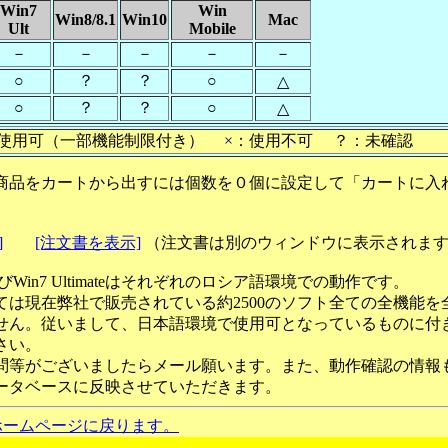
Win7
Win
Win8/8.1
Win10
Mac
Ult
Mobile
－
－
－
－
－
○
？
？
○
△
○
？
？
○
△
使用可（一部機能制限付き） ×：使用不可 ？：未確認
商品をカートから出すには個数を０個に設定して「カートに入
]
[注文書を表示]
（注文書は別のウィンドウに表示されま
ateおよびWin7 Ultimateはそれぞれのロシア語環境での動作です。
ては現在弊社で販売されている約2500のソフト全ての全機能を
せん。従いまして、日本語環境で使用可となっているものに付
さい。
問等がございましたらメール願います。また、動作確認の情報
ータベースに反映させていただきます。
ホームページに戻ります。