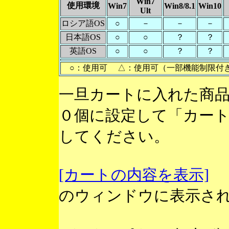
Win7
使用環境
Win7
Win8/8.1
Win10
Ult
ロシア語OS
○
－
－
－
日本語OS
○
○
？
？
英語OS
○
○
？
？
○：使用可 △：使用可（一部機能制限付
一旦カートに入れた商
０個に設定して「カー
してください。
[カートの内容を表示]
のウィンドウに表示さ