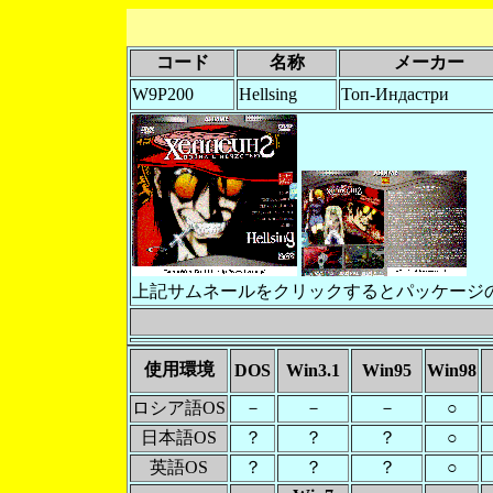
コード
名称
メーカー
W9P200
Hellsing
Топ-Индастри
上記サムネールをクリックするとパッケージ
使用環境
DOS
Win3.1
Win95
Win98
ロシア語OS
－
－
－
○
日本語OS
？
？
？
○
英語OS
？
？
？
○