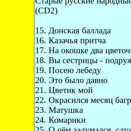
Старые русские народные
(CD2)
15. Донская баллада
16. Казачья притча
17. На окошке два цветоч
18. Вы сестрицы - подру
19. Посею лебеду
20. Это было давно
21. Цветик мой
22. Окрасился месяц баг
23. Матушка
24. Комарики
25. О чём задумался, сл