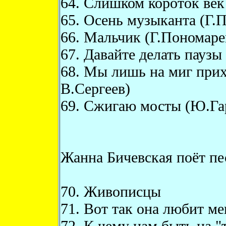
64. Слишком короток век
65. Осень музыканта (Г.
66. Мальчик (Г.Пономаре
67. Давайте делать паузы
68. Мы лишь на миг прих
В.Сергеев)
69. Сжигаю мосты (Ю.Га
Жанна Бичевская поёт п
70. Живописцы
71. Вот так она любит ме
72. К чему нам быть на "