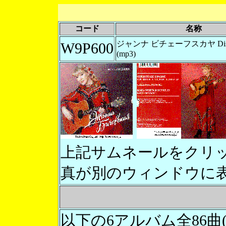
コード
名称
ジャンナ ビチェーフスカヤ Disk 
W9P600
(mp3)
上記サムネールをクリ
真が別のウィンドウに
以下の6アルバム全86曲(