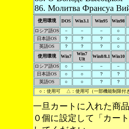
86. Молитва Франсуа Ви
使用環境
DOS
Win3.1
Win95
Win98
ロシア語OS
－
－
－
○
日本語OS
？
？
？
○
英語OS
？
？
？
○
Win7
使用環境
Win7
Win8/8.1
Win10
Ult
ロシア語OS
○
－
－
－
日本語OS
○
○
？
？
英語OS
○
○
？
？
○：使用可 △：使用可（一部機能制限付
一旦カートに入れた商
０個に設定して「カー