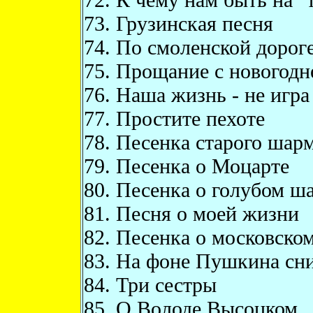
73. Грузинская песня
74. По смоленской дорог
75. Прощание с новогодн
76. Наша жизнь - не игра
77. Простите пехоте
78. Песенка старого ша
79. Песенка о Моцарте
80. Песенка о голубом ш
81. Песня о моей жизни
82. Песенка о московско
83. На фоне Пушкина сни
84. Три сестры
85. О Володе Высоцком