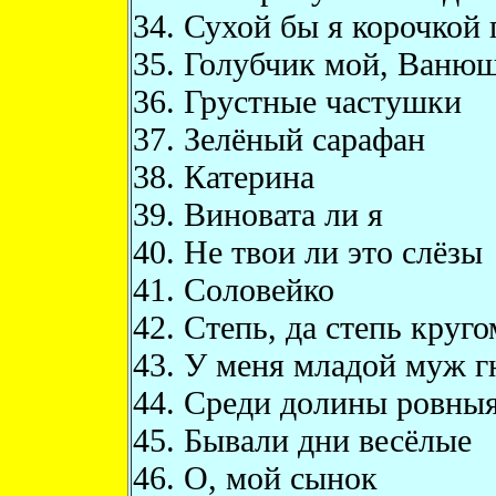
34. Сухой бы я корочкой 
35. Голубчик мой, Ваню
36. Грустные частушки
37. Зелёный сарафан
38. Катерина
39. Виновата ли я
40. Не твои ли это слёзы
41. Соловейко
42. Степь, да степь круго
43. У меня младой муж г
44. Среди долины ровны
45. Бывали дни весёлые
46. О, мой сынок