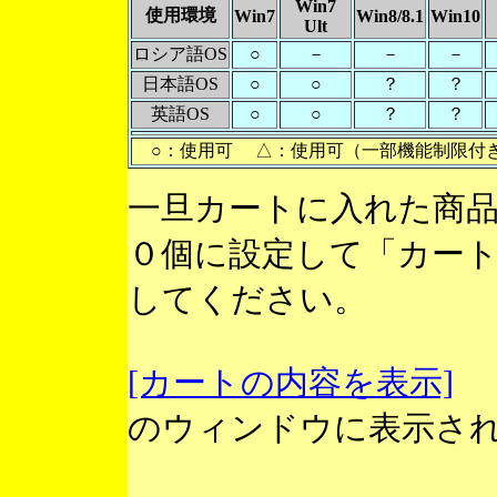
Win7
使用環境
Win7
Win8/8.1
Win10
Ult
ロシア語OS
○
－
－
－
日本語OS
○
○
？
？
英語OS
○
○
？
？
○：使用可 △：使用可（一部機能制限付
一旦カートに入れた商
０個に設定して「カー
してください。
[カートの内容を表示]
のウィンドウに表示さ