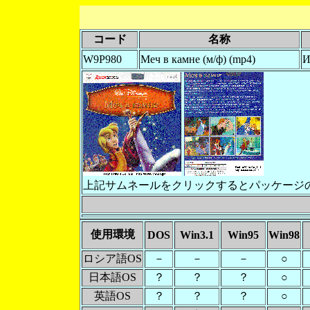
コード
名称
W9P980
Меч в камне (м/ф) (mp4)
上記サムネールをクリックするとパッケージ
使用環境
DOS
Win3.1
Win95
Win98
ロシア語OS
－
－
－
○
日本語OS
？
？
？
○
英語OS
？
？
？
○