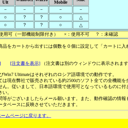
Ult
Mobile
－
－
－
－
－
○
？
？
○
△
○
？
？
○
△
使用可（一部機能制限付き） ×：使用不可 ？：未確認
商品をカートから出すには個数を０個に設定して「カートに入
]
[注文書を表示]
（注文書は別のウィンドウに表示されま
ateおよびWin7 Ultimateはそれぞれのロシア語環境での動作です。
ては現在弊社で販売されている約2500のソフト全ての全機能を
せん。従いまして、日本語環境で使用可となっているものに付
さい。
問等がございましたらメール願います。また、動作確認の情報
ータベースに反映させていただきます。
ホームページに戻ります。