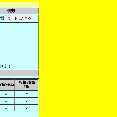
個数
個
れます。
WinVista
inVista
Ult
○
－
○
○
○
○