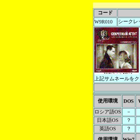
コード
シークレッ
W9R010
上記サムネールをク
使用環境
DOS
ロシア語OS
－
日本語OS
？
英語OS
？
使用環境
Win7