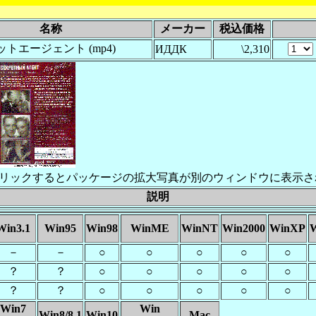
名称
メーカー
税込価格
トエージェント (mp4)
ИДДК
\2,310
リックするとパッケージの拡大写真が別のウィンドウに表示さ
説明
Win3.1
Win95
Win98
WinME
WinNT
Win2000
WinXP
W
－
－
○
○
○
○
○
？
？
○
○
○
○
○
？
？
○
○
○
○
○
Win7
Win
Win8/8.1
Win10
Mac