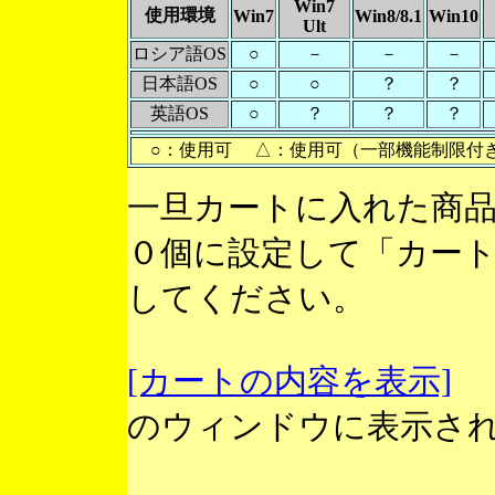
Win7
使用環境
Win7
Win8/8.1
Win10
Ult
ロシア語OS
○
－
－
－
日本語OS
○
○
？
？
英語OS
○
？
？
？
○：使用可 △：使用可（一部機能制限付
一旦カートに入れた商
０個に設定して「カー
してください。
[カートの内容を表示]
のウィンドウに表示さ