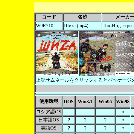
コード
名称
メーカ
W9R710
Шиzа (mp4)
Топ-Индастри
上記サムネールをクリックするとパッケージ
使用環境
DOS
Win3.1
Win95
Win98
ロシア語OS
－
－
－
○
日本語OS
？
？
？
○
英語OS
？
？
？
○