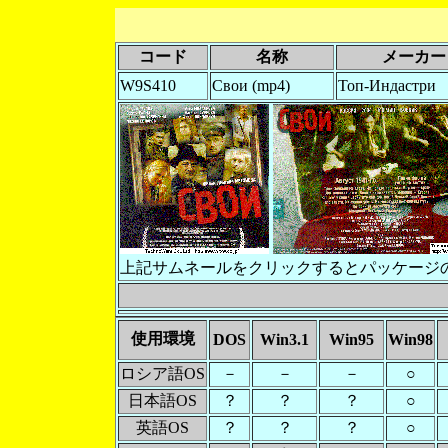
コード
名称
メーカー
W9S410
Свои (mp4)
Топ-Индастри
上記サムネールをクリックするとパッケージ
使用環境
DOS
Win3.1
Win95
Win98
ロシア語OS
－
－
－
○
日本語OS
？
？
？
○
英語OS
？
？
？
○