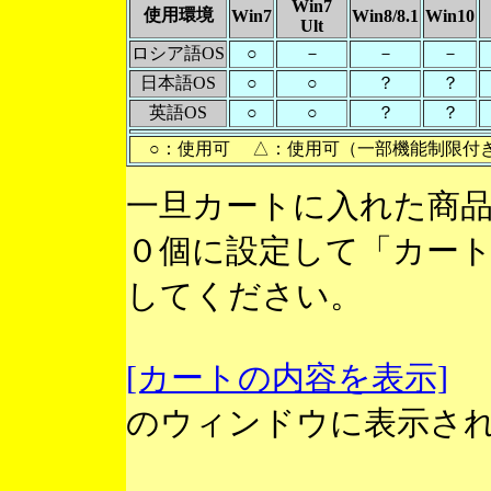
Win7
使用環境
Win7
Win8/8.1
Win10
Ult
ロシア語OS
○
－
－
－
日本語OS
○
○
？
？
英語OS
○
○
？
？
○：使用可 △：使用可（一部機能制限付
一旦カートに入れた商
０個に設定して「カー
してください。
[カートの内容を表示]
のウィンドウに表示さ