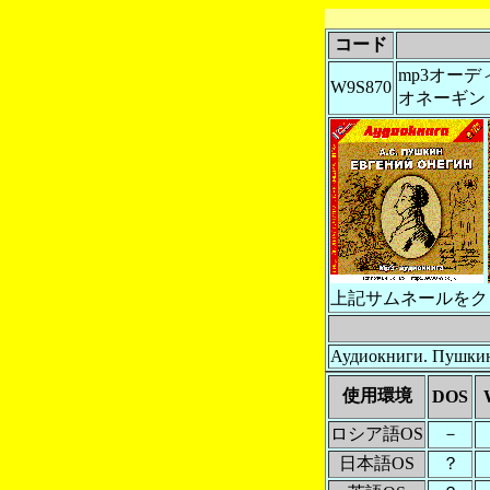
コード
mp3オーデ
W9S870
オネーギン
上記サムネールをク
Аудиокниги. Пушкин
使用環境
DOS
ロシア語OS
－
日本語OS
？