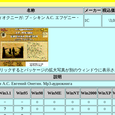
名称
メーカー
税込価
ィオクニーガ: プ－シキン А.С. エフゲニー・
1C
\3,
リックするとパッケージの拡大写真が別のウィンドウに表示さ
説明
 А.С. Евгений Онегин. Mp3-аудиокнига
Win3.1
Win95
Win98
WinME
WinNT
Win2000
WinXP
W
－
－
○
○
○
○
○
？
？
○
○
○
○
○