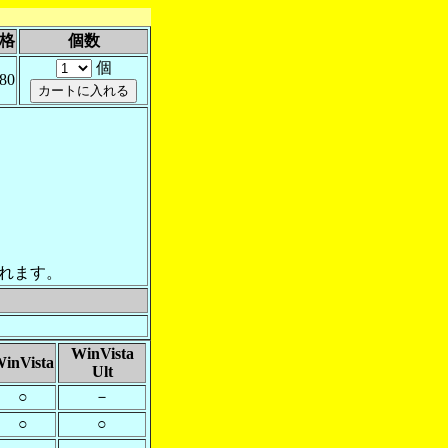
格
個数
個
080
れます。
WinVista
inVista
Ult
○
－
○
○