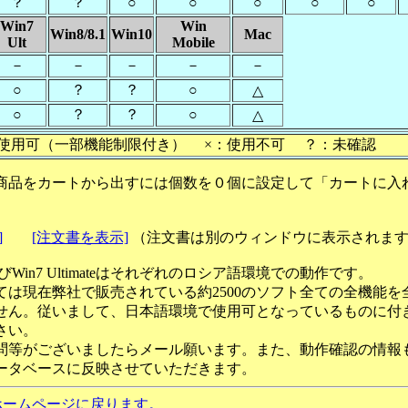
？
？
○
○
○
○
○
Win7
Win
Win8/8.1
Win10
Mac
Ult
Mobile
－
－
－
－
－
○
？
？
○
△
○
？
？
○
△
使用可（一部機能制限付き） ×：使用不可 ？：未確認
商品をカートから出すには個数を０個に設定して「カートに入
]
[注文書を表示]
（注文書は別のウィンドウに表示されま
ateおよびWin7 Ultimateはそれぞれのロシア語環境での動作です。
ては現在弊社で販売されている約2500のソフト全ての全機能を
せん。従いまして、日本語環境で使用可となっているものに付
さい。
問等がございましたらメール願います。また、動作確認の情報
ータベースに反映させていただきます。
ホームページに戻ります。