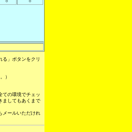
○
○
れる」ボタンをクリ
す。）
全ての環境でチェッ
きましてもあくまで
もメールいただけれ