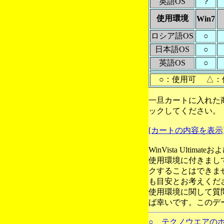
英語OS
？
使用環境
Win7
ロシア語OS
○
日本語OS
○
英語OS
○
○：使用可 △：
一旦カートに入れた
ックしてください。
[カートの内容を表示
WinVista Ultim
使用環境に付きまし
クすることはできま
も目安とお考えくだ
使用環境に関して質
ば幸いです。このデ
○ テクノウエアの