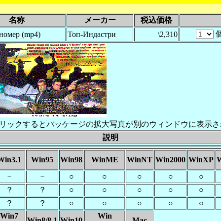
名称
メーカー
税込価格
номер (mp4)
Топ-Индастри
\2,310
リックするとパッケージの拡大写真が別のウィンドウに表示さ
説明
Win3.1
Win95
Win98
WinME
WinNT
Win2000
WinXP
W
－
－
○
○
○
○
○
？
？
○
○
○
○
○
？
？
○
○
○
○
○
Win7
Win
Win8/8.1
Win10
Mac