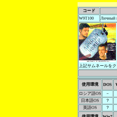
コード
W9T100
Личный 
上記サムネールをク
使用環境
DOS
ロシア語OS
－
日本語OS
？
英語OS
？
使用環境
Win7