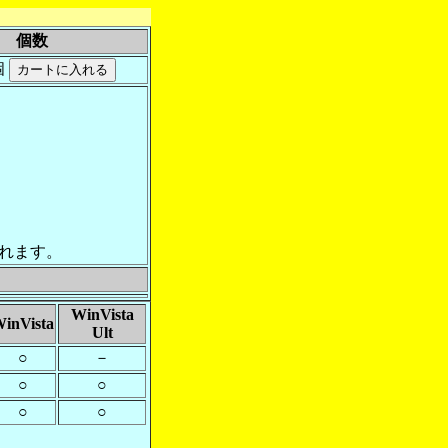
個数
個
れます。
WinVista
inVista
Ult
○
－
○
○
○
○