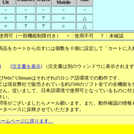
Ult
Mobile
－
－
－
－
－
○
？
？
○
△
○
？
？
○
△
使用可（一部機能制限付き） ×：使用不可 ？：未確認
商品をカートから出すには個数を０個に設定して「カートに入
]
[注文書を表示]
（注文書は別のウィンドウに表示されま
ateおよびWin7 Ultimateはそれぞれのロシア語環境での動作です。
ては現在弊社で販売されている約2500のソフト全ての全機能を
せん。従いまして、日本語環境で使用可となっているものに付
さい。
問等がございましたらメール願います。また、動作確認の情報
ータベースに反映させていただきます。
ホームページに戻ります。