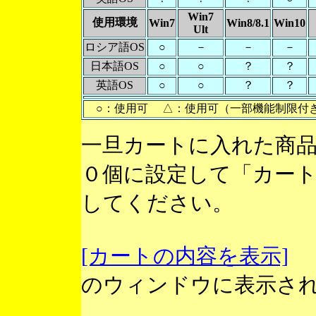
Win7
使用環境
Win7
Win8/8.1
Win10
Ult
ロシア語OS
○
－
－
－
日本語OS
○
○
？
？
英語OS
○
○
？
？
○：使用可 △：使用可（一部機能制限付
一旦カートに入れた商
０個に設定して「カー
してください。
[カートの内容を表示]
のウィンドウに表示さ