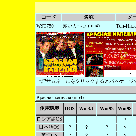
コード
名称
メ
赤いカペラ (mp4)
W9T750
Топ-Инд
上記サムネールをクリックするとパッケージ
Красная капелла (mp4)
使用環境
DOS
Win3.1
Win95
Win98
ロシア語OS
－
－
－
○
日本語OS
？
？
？
○
英語OS
？
？
？
○