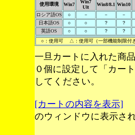
Win7
使用環境
Win7
Win8/8.1
Win10
Ult
ロシア語OS
○
－
－
－
日本語OS
○
○
？
？
英語OS
○
○
？
？
○：使用可 △：使用可（一部機能制限付
一旦カートに入れた商
０個に設定して「カー
してください。
[カートの内容を表示]
のウィンドウに表示さ