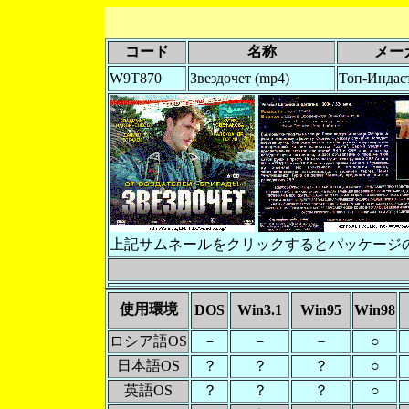
コード
名称
メー
W9T870
Звездочет (mp4)
Топ-Индас
上記サムネールをクリックするとパッケージ
使用環境
DOS
Win3.1
Win95
Win98
ロシア語OS
－
－
－
○
日本語OS
？
？
？
○
英語OS
？
？
？
○