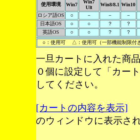
Win7
使用環境
Win7
Win8/8.1
Win10
Ult
ロシア語OS
○
－
－
－
日本語OS
○
○
？
？
英語OS
○
○
？
？
○：使用可 △：使用可（一部機能制限付
一旦カートに入れた商
０個に設定して「カー
してください。
[カートの内容を表示]
のウィンドウに表示さ