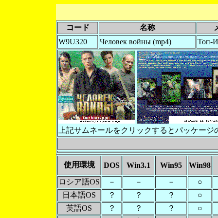
コード
名称
W9U320
Человек войны (mp4)
Топ-И
上記サムネールをクリックするとパッケージ
使用環境
DOS
Win3.1
Win95
Win98
ロシア語OS
－
－
－
○
日本語OS
？
？
？
○
英語OS
？
？
？
○