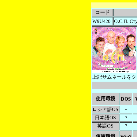
コード
W9U420
О.С.П. Сту
上記サムネールをク
使用環境
DOS
ロシア語OS
－
日本語OS
？
英語OS
？
使用環境
Win7