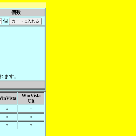
個数
個
れます。
WinVista
inVista
Ult
○
－
○
○
○
○