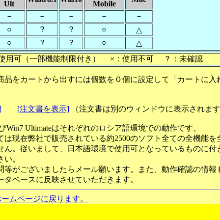
Ult
Mobile
－
－
－
－
－
○
？
？
○
△
○
？
？
○
△
使用可（一部機能制限付き） ×：使用不可 ？：未確認
商品をカートから出すには個数を０個に設定して「カートに入
]
[注文書を表示]
（注文書は別のウィンドウに表示されま
ateおよびWin7 Ultimateはそれぞれのロシア語環境での動作です。
ては現在弊社で販売されている約2500のソフト全ての全機能を
せん。従いまして、日本語環境で使用可となっているものに付
さい。
問等がございましたらメール願います。また、動作確認の情報
ータベースに反映させていただきます。
ホームページに戻ります。