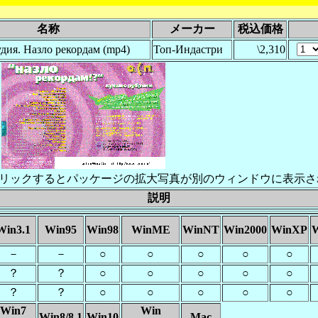
名称
メーカー
税込価格
дия. Назло рекордам (mp4)
Топ-Индастри
\2,310
リックするとパッケージの拡大写真が別のウィンドウに表示さ
説明
Win3.1
Win95
Win98
WinME
WinNT
Win2000
WinXP
W
－
－
○
○
○
○
○
？
？
○
○
○
○
○
？
？
○
○
○
○
○
Win7
Win
Win8/8.1
Win10
Mac